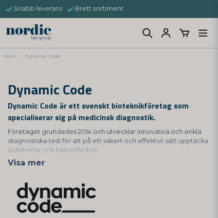
Snabb leverans
Brett sortiment
Hem
Dynamic Code
Dynamic Code
Dynamic Code är ett svenskt bioteknikföretag som
specialiserar sig på medicinsk diagnostik.
Företaget grundades 2014 och utvecklar innovativa och enkla
diagnostiska test för att på ett säkert och effektivt sätt upptäcka
sjukdomar och hälsotillstånd.
Visa mer
Dynamic Code tillverkar bland annat hemtester för COVID-19,
men erbjuder också andra typer av hemtester som DNA-tester
för att undersöka genetisk risk för olika sjukdomar, och
hälsotester för att mäta bl.a. vitamin- och mineralnivåer. Deras
tester är CE-märkta och godkända av svenska
Läkemedelsverket.