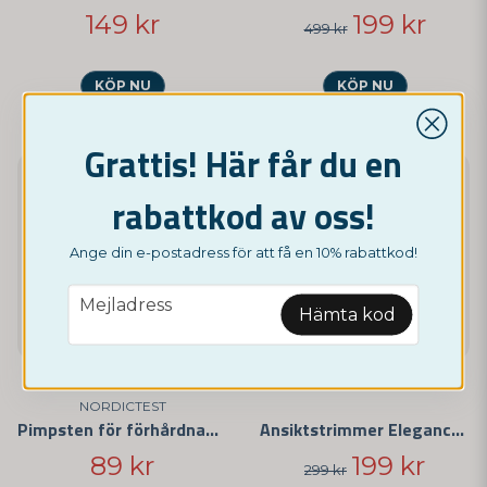
149 kr
199 kr
499 kr
KÖP NU
KÖP NU
Grattis! Här får du en
-33%
rabattkod av oss!
Ange din e-postadress för att få en 10% rabattkod!
email
Mejladress
Hämta kod
NORDICTEST
Pimpsten för förhårdnader och hudvård
Ansiktstrimmer Elegance Hair Remover
89 kr
199 kr
299 kr