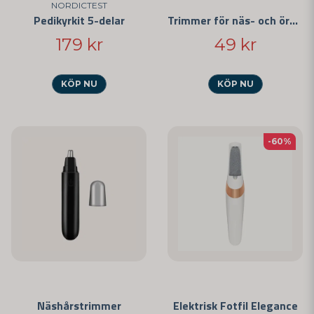
NORDICTEST
Pedikyrkit 5-delar
Trimmer för näs- och öronhår
179 kr
49 kr
KÖP NU
KÖP NU
-60%
Näshårstrimmer
Elektrisk Fotfil Elegance