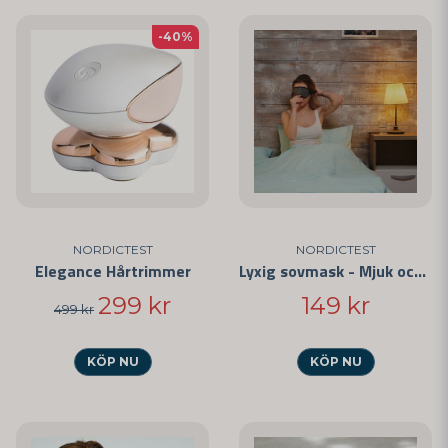
-40%
NORDICTEST
NORDICTEST
Elegance Hårtrimmer
Lyxig sovmask - Mjuk och bekväm
299 kr
149 kr
499 kr
KÖP NU
KÖP NU