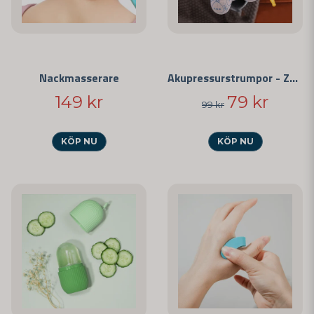
Nackmasserare
Akupressurstrumpor - Zonterapi
149 kr
79 kr
99 kr
KÖP NU
KÖP NU