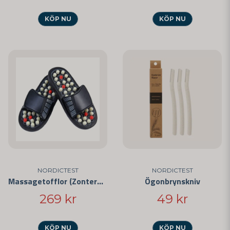
KÖP NU
KÖP NU
NORDICTEST
NORDICTEST
Massagetofflor (Zonterapi)
Ögonbrynskniv
269 kr
49 kr
KÖP NU
KÖP NU