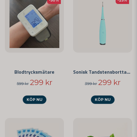
-50%
-25%
Blodtrycksmätare
Sonisk Tandstensborttagare
299 kr
299 kr
599 kr
399 kr
KÖP NU
KÖP NU