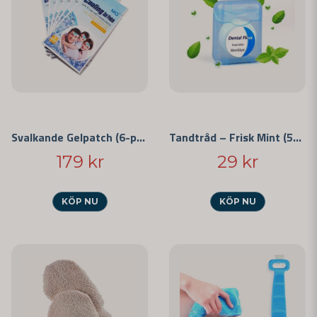
Svalkande Gelpatch (6-pack)
Tandtråd – Frisk Mint (50 m)
179 kr
29 kr
KÖP NU
KÖP NU