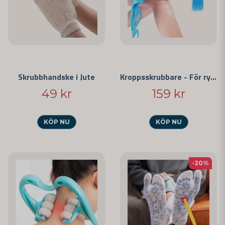
Skrubbhandske i Jute
Kroppsskrubbare - För rygg och ben
49 kr
159 kr
KÖP NU
KÖP NU
-20%