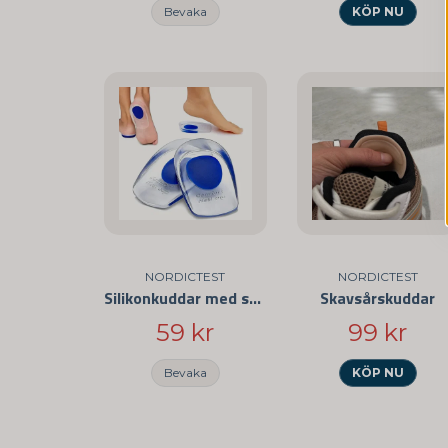
Bevaka
KÖP NU
NORDICTEST
NORDICTEST
Silikonkuddar med stötdämpning
Skavsårskuddar
59 kr
99 kr
Bevaka
KÖP NU