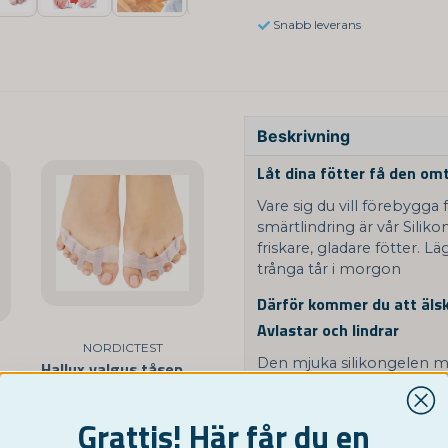
Snabb leverans
Beskrivning
Låt dina fötter få den om
Vare sig du vill förebygg
smärtlindring är vår Silik
friskare, gladare fötter. Lä
trånga tår i morgon
Därför kommer du att äls
Avlastar och lindrar
NORDICTEST
Den mjuka silikongelen m
Hallux valgus tåseparerare
 för dina fötter
så att du kan gå, springa e
49 kr
Skonsam korrigering
Grattis! Här får du en
KÖP NU