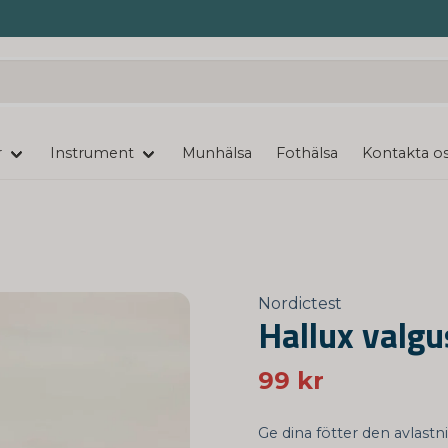
r
Instrument
Munhälsa
Fothälsa
Kontakta o
Nordictest
Hallux valgu
99 kr
Ge dina fötter den avlast