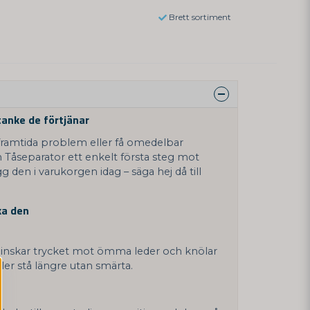
Brett sortiment
tanke de förtjänar
a framtida problem eller få omedelbar
on Tåseparator ett enkelt första steg mot
gg den i varukorgen idag – säga hej då till
ka den
inskar trycket mot ömma leder och knölar
ller stå längre utan smärta.