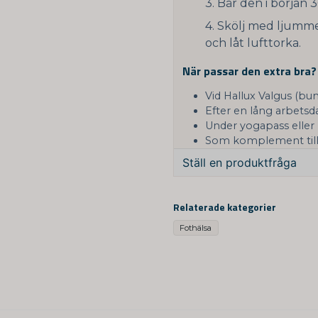
Bär den i början 
Skölj med ljumme
och låt lufttorka.
När passar den extra bra?
Vid Hallux Valgus (bu
Efter en lång arbetsd
Under yogapass eller 
Som komplement till 
Ställ en produktfråga
question
Fråga oss något om de
Relaterade kategorier
Fothälsa
name
Namn