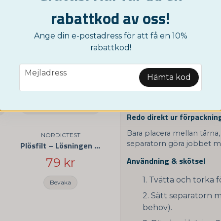
Separatorn guidar tårna til
rabattkod av oss!
sikt bidra till ett rakare tåpa
Mjukt som hud
Ange din e-postadress för att få en 10%
Hypoallergen, flexibel sil
rabattkod!
behaglig även efter mång
email
Nästan osynlig
Mejladress
Hämta kod
Ultratunn profil och neutr
och kostymskor – perfekt 
Redo direkt ur förpacknin
Bara placera mellan tårna, 
NORDICTEST
separatorn göra jobbet m
Plösfilt – Lösningen för glappande skor
Användning & skötsel
79 kr
Tvätta och torka f
Bevaka
Sätt separatorn me
behov).