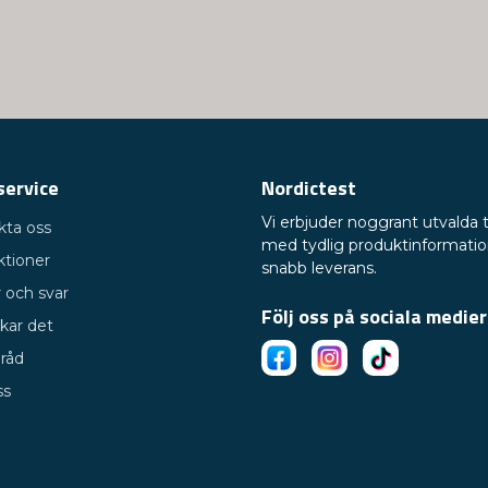
Ja, ni får publicera 
service
Nordictest
Vi erbjuder noggrant utvalda 
kta oss
med tydlig produktinformati
ktioner
snabb leverans.
 och svar
Följ oss på sociala medier
kar det
 råd
ss