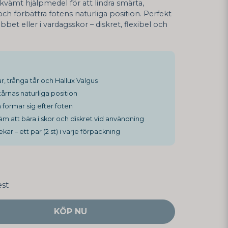
ekvämt hjälpmedel för att lindra smärta,
och förbättra fotens naturliga position. Perfekt
et eller i vardagsskor – diskret, flexibel och
r, trånga tår och Hallux Valgus
a tårnas naturliga position
m formar sig efter foten
m att bära i skor och diskret vid användning
kar – ett par (2 st) i varje förpackning
est
KÖP NU