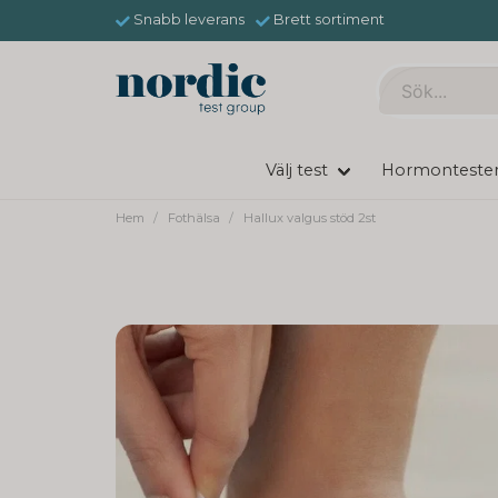
Snabb leverans
Brett sortiment
Välj test
Hormonteste
Hem
Fothälsa
Hallux valgus stöd 2st