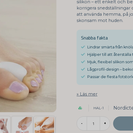
silikon – ett enkelt och b
korrigera snedställningar 
att använda hemma, på jobb
skonsam mot huden.
Snabba fakta
Lindrar smärta från knöla
Hjälper till att återställ
Mjuk, flexibel silikon so
Lågprofil-design – bekvä
Passar de flesta fotstorle
Läs mer
Nordict
HAL-1
-
+