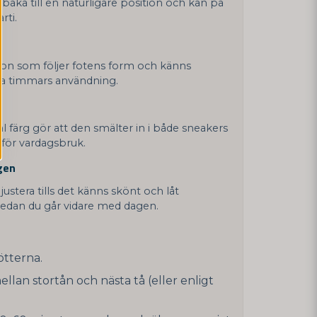
lbaka till en naturligare position och kan på
rti.
ikon som följer fotens form och känns
a timmars användning.
al färg gör att den smälter in i både sneakers
för vardagsbruk.
gen
justera tills det känns skönt och låt
edan du går vidare med dagen.
ötterna.
llan stortån och nästa tå (eller enligt