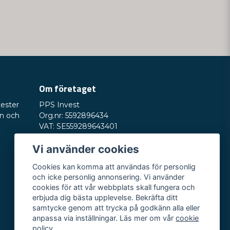
min fråga
Om företaget
tester
PPS Invest
Skicka fråga
on och
Org.nr: 5592896434
VAT: SE559289643401
Saturnusvägen 6
Vi använder cookies
245 33 Staffanstorp
E-post:
hey@nordictest.se
Cookies kan komma att användas för personlig
och icke personlig annonsering. Vi använder
Öppettider:
cookies för att vår webbplats skall fungera och
Mån-fre kl. 10-17
erbjuda dig bästa upplevelse. Bekräfta ditt
samtycke genom att trycka på godkänn alla eller
anpassa via inställningar. Läs mer om vår
cookie
policy