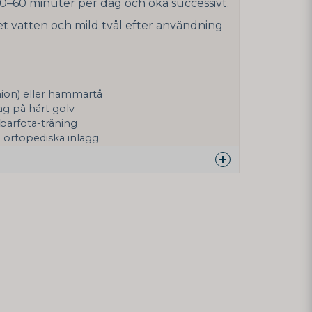
30–60 minuter per dag och öka successivt.
t vatten och mild tvål efter användning
nion) eller hammartå
ag på hårt golv
barfota-träning
ortopediska inlägg
nna produkten...
email
Mejladress