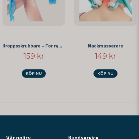
Kroppsskrubbare - För rygg och ben
Nackmasserare
159 kr
149 kr
KÖP NU
KÖP NU
Vår policy
Kundservice