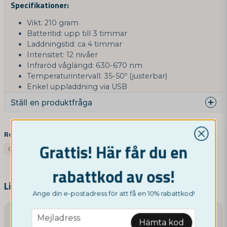
Specifikationer:
Vikt: 210 gram
Batteritid: upp till 3 timmar
Laddningstid: ca 4 timmar
Intensitet: 12 nivåer
Infraröd våglängd: 630-670 nm
Temperaturintervall: 35-50º (justerbar)
Enkel uppladdning via USB
Ställ en produktfråga
question
Fråga oss något om denna produkten...
Relaterade kategorier
Grattis! Här får du en
Google SV
Google NO
Övrigt
Google UK
rabattkod av oss!
name
Namn
Liknande produkter
Ange din e-postadress för att få en 10% rabattkod!
email
Mejladress
email
Hämta kod
Mejladress