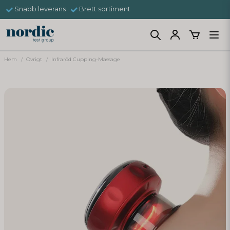
Snabb leverans
Brett sortiment
Hem
Övrigt
Infraröd Cupping-Massage