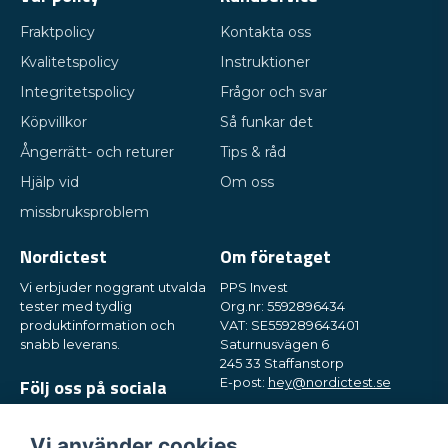
Fraktpolicy
Kontakta oss
Kvalitetspolicy
Instruktioner
Integritetspolicy
Frågor och svar
Köpvillkor
Så funkar det
Ångerrätt- och returer
Tips & råd
Hjälp vid
Om oss
missbruksproblem
Nordictest
Om företaget
Vi erbjuder noggrant utvalda
PPS Invest
tester med tydlig
Org.nr: 5592896434
produktinformation och
VAT: SE559289643401
snabb leverans.
Saturnusvägen 6
245 33 Staffanstorp
Följ oss på sociala
E-post:
hey@nordictest.se
medier
Öppettider:
Mån-fre kl. 10-17
Vi använder cookies