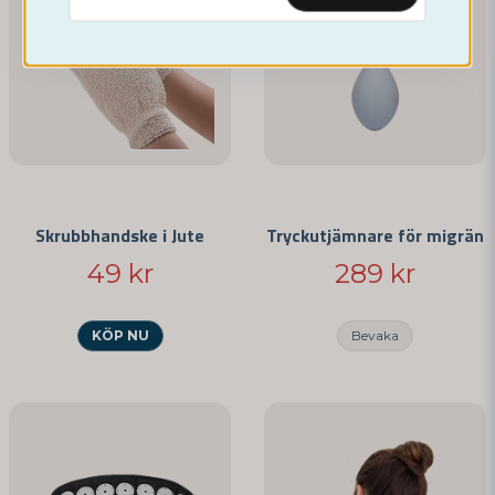
Ja, ni får publicera min fråga
Skrubbhandske i Jute
Tryckutjämnare för migrän
49 kr
289 kr
Skicka fråga
KÖP NU
Bevaka