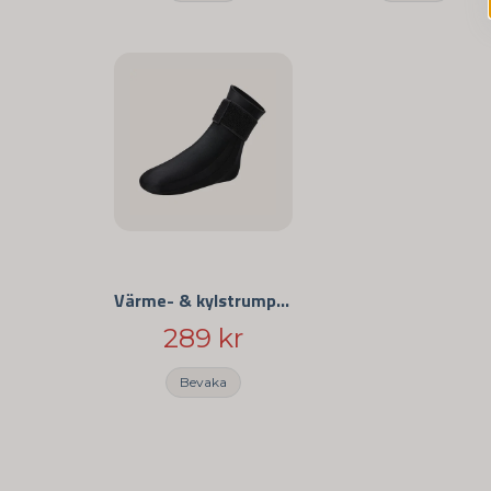
Värme- & kylstrumpa med medicinsk gel
289 kr
Bevaka