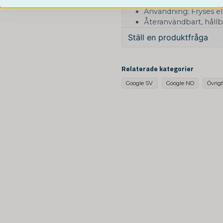
Storlek: One size, ju
Användning: Fryses el
Återanvändbart, håll
Ställ en produktfråga
question
Fråga oss något om de
Relaterade kategorier
Google SV
Google NO
Övrig
name
Namn
Ja, ni får publicera 