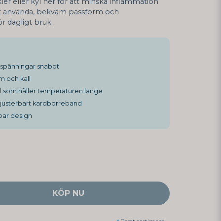
er eller kyl ner för att minska inflammation
tt använda, bekväm passform och
r dagligt bruk.
 spänningar snabbt
 och kall
l som håller temperaturen länge
usterbart kardborreband
bar design
KÖP NU