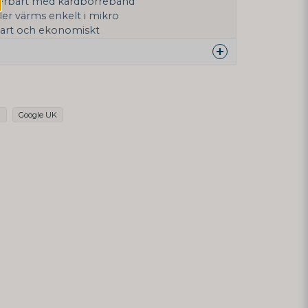
sterbart med kardborreband
ler värms enkelt i mikro
bart och ekonomiskt
nna produkten...
t
Google UK
email
Mejladress
min fråga