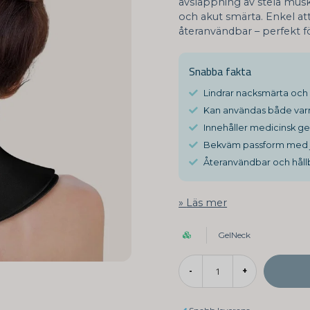
avslappning av stela muskl
och akut smärta. Enkel a
återanvändbar – perfekt fö
Snabba fakta
Lindrar nacksmärta och
Kan användas både varm
Innehåller medicinsk ge
Bekväm passform med j
Återanvändbar och håll
Läs mer
GelNeck
-
+