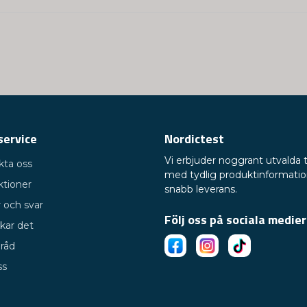
service
Nordictest
Vi erbjuder noggrant utvalda 
kta oss
med tydlig produktinformati
ktioner
snabb leverans.
 och svar
Följ oss på sociala medier
kar det
 råd
ss