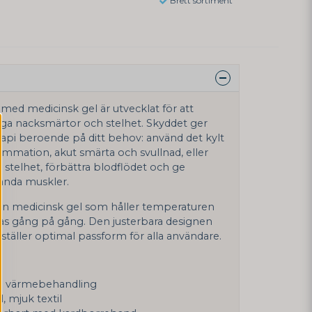
Brett sortiment
ed medicinsk gel är utvecklat för att
gga nacksmärtor och stelhet. Skyddet ger
erapi beroende på ditt behov: använd det kylt
ammation, akut smärta och svullnad, eller
k stelhet, förbättra blodflödet och ge
ända muskler.
 en medicinsk gel som håller temperaturen
as gång på gång. Den justerbara designen
äller optimal passform för alla användare.
ch värmebehandling
, mjuk textil