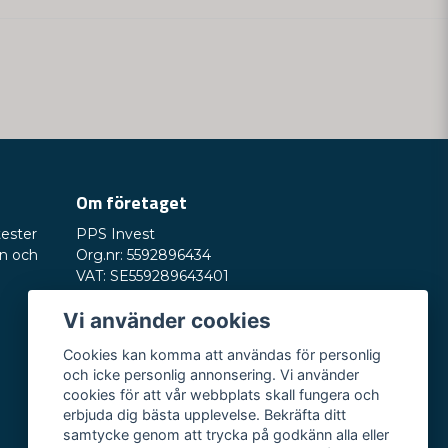
Skicka fråga
Om företaget
tester
PPS Invest
on och
Org.nr: 5592896434
VAT: SE559289643401
Saturnusvägen 6
Vi använder cookies
245 33 Staffanstorp
E-post:
hey@nordictest.se
Cookies kan komma att användas för personlig
och icke personlig annonsering. Vi använder
Öppettider:
cookies för att vår webbplats skall fungera och
Mån-fre kl. 10-17
erbjuda dig bästa upplevelse. Bekräfta ditt
samtycke genom att trycka på godkänn alla eller