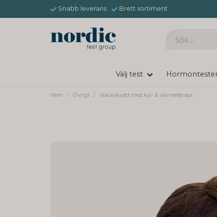
Snabb leverans
Brett sortiment
Välj test
Hormonteste
Hem
Övrigt
Nackskydd med kyl- & värmeterapi