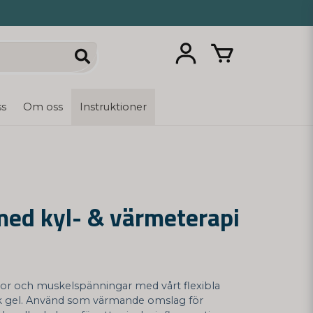
ss
Om oss
Instruktioner
ed kyl- & värmeterapi
tor och muskelspänningar med vårt flexibla
 gel. Använd som värmande omslag för