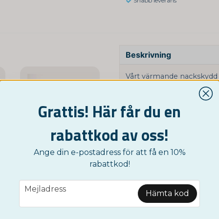
Snabb leverans
Beskrivning
Vårt värmande nackskydd m
snabbt lindra och föreby
effektiv kyl- eller värmet
Grattis! Här får du en
för att snabbt minska infl
värmt för att lindra kronis
rabattkod av oss!
behaglig avslappning i sp
Nackskyddet är fyllt med
Ange din e-postadress för att få en 10%
länge och kan återanvänd
rabattkod!
med kardborreband säkerst
ydd med kyl- & värmeterapi
Självkylande huvudband
Specifikationer:
email
Mejladress
349 kr
Hämta kod
Terapiformer: Kyl- o
Material: Medicinsk gel
Bevaka