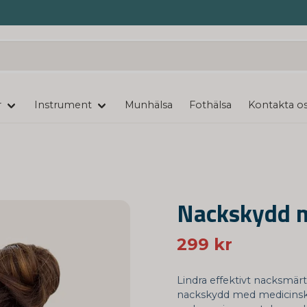
r
Instrument
Munhälsa
Fothälsa
Kontakta o
Nackskydd m
299 kr
Lindra effektivt nacksmär
nackskydd med medicinsk