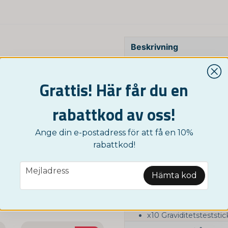
Beskrivning
Graviditetstest är ett enk
-35%
person är gravid eller inte
Grattis! Här får du en
att du är gravid eftersom d
graviditeten.
rabattkod av oss!
Testet är enkelt att göra 
sig tidigt i graviditeten fö
Ange din e-postadress för att få en 10%
och hälsosam graviditet.
NORDICTEST
rabattkod!
 av de vanligast förekommande drogerna
Snabbtest för halsfluss
Graviditetstest är viktigt f
email
129 kr
Testet är enkelt att göra 
Mejladress
199 kr
Hämta kod
sig tidigt i graviditeten fö
KÖP NU
Testet inkluderar:
x10 Graviditetsteststi