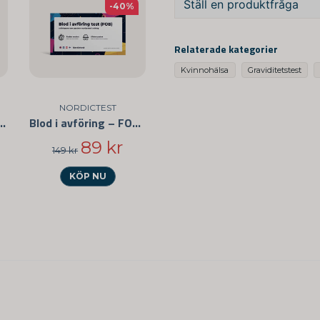
Ställ en produktfråga
-40%
question
Fråga oss något om de
Relaterade kategorier
Kvinnohälsa
Graviditetstest
NORDICTEST
name
Namn
för halsfluss 3-pack
Blod i avföring – FOB-test
89 kr
149 kr
KÖP NU
Ja, ni får publicera 