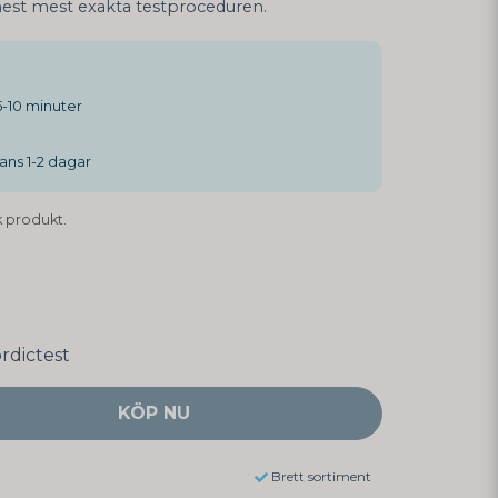
mest mest exakta testproceduren.
-10 minuter
ans 1-2 dagar
 produkt.
rdictest
KÖP NU
Brett sortiment