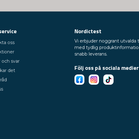
service
Nordictest
Vi erbjuder noggrant utvalda 
kta oss
med tydlig produktinformati
ktioner
snabb leverans.
 och svar
Följ oss på sociala medier
kar det
 råd
ss