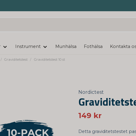
r
Instrument
Munhälsa
Fothälsa
Kontakta o
Graviditetstest
Graviditetstest 10 st
Nordictest
Graviditetst
149 kr
Detta graviditetstestet pas