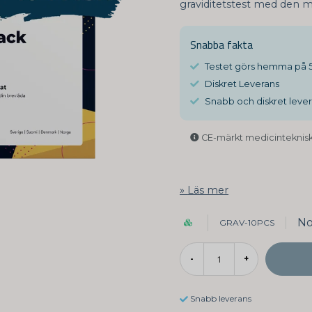
graviditetstest med den 
Snabba fakta
Testet görs hemma på 5
Diskret Leverans
Snabb och diskret lever
CE-märkt medicinteknisk
Läs mer
No
GRAV-10PCS
-
+
Snabb leverans