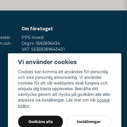
Om företaget
tester
PPS Invest
on och
Org.nr: 5592896434
VAT: SE559289643401
Saturnusvägen 6
Vi använder cookies
245 33 Staffanstorp
E-post:
hey@nordictest.se
Cookies kan komma att användas för personlig
och icke personlig annonsering. Vi använder
Öppettider:
cookies för att vår webbplats skall fungera och
Mån-fre kl. 10-17
erbjuda dig bästa upplevelse. Bekräfta ditt
samtycke genom att trycka på godkänn alla eller
anpassa via inställningar. Läs mer om vår
cookie
policy
Godkänn alla
Inställningar