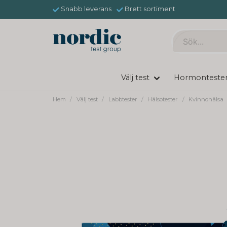
Snabb leverans
Brett sortiment
Välj test
Hormonteste
Hem
Välj test
Labbtester
Hälsotester
Kvinnohälsa