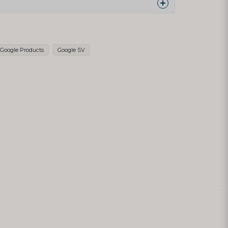
nna produkten...
Google Products
Google SV
email
Mejladress
min fråga
Skicka fråga