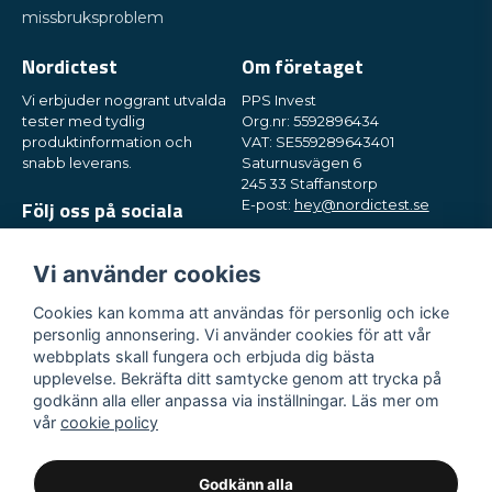
missbruksproblem
Nordictest
Om företaget
Vi erbjuder noggrant utvalda
PPS Invest
tester med tydlig
Org.nr: 5592896434
produktinformation och
VAT: SE559289643401
snabb leverans.
Saturnusvägen 6
245 33 Staffanstorp
Följ oss på sociala
E-post:
hey@nordictest.se
medier
Öppettider:
Mån-fre kl. 10-17
Vi använder cookies
Cookies kan komma att användas för personlig och icke
personlig annonsering. Vi använder cookies för att vår
webbplats skall fungera och erbjuda dig bästa
upplevelse. Bekräfta ditt samtycke genom att trycka på
godkänn alla eller anpassa via inställningar. Läs mer om
vår
cookie policy
Godkänn alla