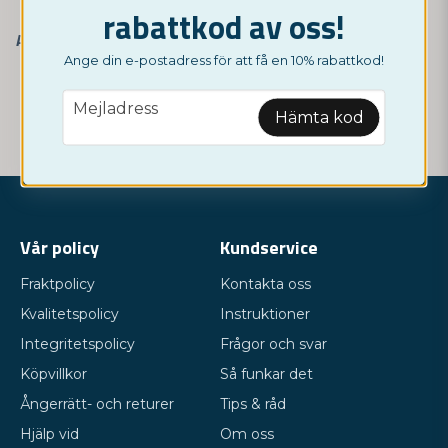
rabattkod av oss!
NORDICTEST
Alkoholmätare D1000 med bränslecell
Ange din e-postadress för att få en 10% rabattkod!
599 kr
699 kr
email
Mejladress
Hämta kod
Bevaka
Vår policy
Kundservice
Fraktpolicy
Kontakta oss
Kvalitetspolicy
Instruktioner
Integritetspolicy
Frågor och svar
Köpvillkor
Så funkar det
Ångerrätt- och returer
Tips & råd
Hjälp vid
Om oss