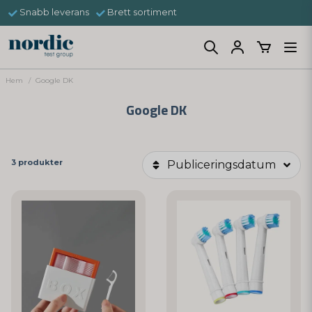
Snabb leverans
Brett sortiment
Hem
Google DK
Google DK
3 produkter
Publiceringsdatum