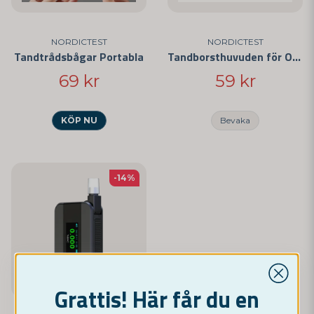
NORDICTEST
NORDICTEST
Tandtrådsbågar Portabla
Tandborsthuvuden för Oral-B
69 kr
59 kr
KÖP NU
Bevaka
-14%
Grattis! Här får du en