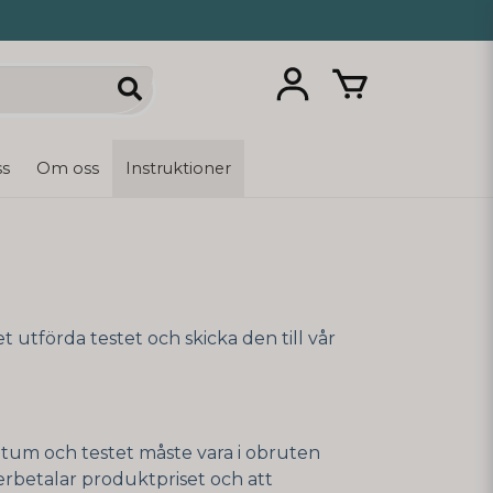
ss
Om oss
Instruktioner
et utförda testet och skicka den till vår
datum och testet måste vara i obruten
erbetalar produktpriset och att