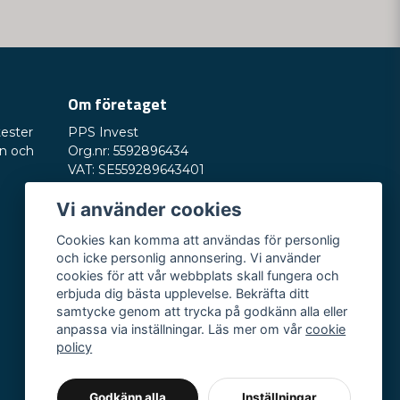
Om företaget
tester
PPS Invest
on och
Org.nr: 5592896434
VAT: SE559289643401
Saturnusvägen 6
Vi använder cookies
245 33 Staffanstorp
E-post:
hey@nordictest.se
Cookies kan komma att användas för personlig
och icke personlig annonsering. Vi använder
Öppettider:
cookies för att vår webbplats skall fungera och
Mån-fre kl. 10-17
erbjuda dig bästa upplevelse. Bekräfta ditt
samtycke genom att trycka på godkänn alla eller
anpassa via inställningar. Läs mer om vår
cookie
policy
Godkänn alla
Inställningar