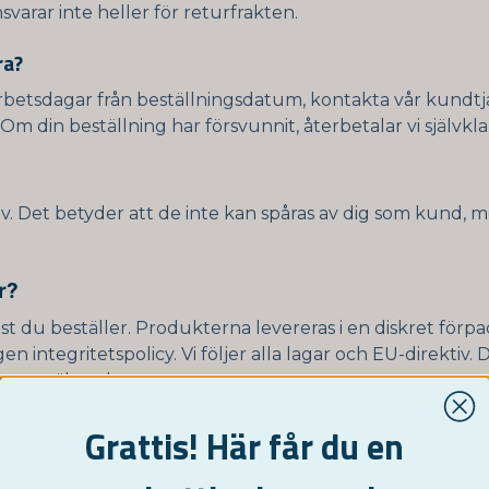
svarar inte heller för returfrakten.
ra?
rbetsdagar från beställningsdatum, kontakta vår kundtjän
r. Om din beställning har försvunnit, återbetalar vi självkla
v. Det betyder att de inte kan spåras av dig som kund, m
r?
st du beställer. Produkterna levereras i en diskret förpac
gen integritetspolicy. Vi följer alla lagar och EU-direktiv.
oppa säkert hos oss.
i brevlådan under flera timmar? Blir de skadade av kylan
Grattis! Här får du en
ål kyla ned till -20 grader i upp till tre veckor utan att