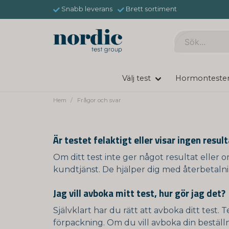
Snabb leverans
Brett sortiment
Välj test
Hormonteste
Hem
Frågor och svar
Är testet felaktigt eller visar ingen resul
Om ditt test inte ger något resultat eller om
kundtjänst. De hjälper dig med återbetalning
Jag vill avboka mitt test, hur gör jag det?
Självklart har du rätt att avboka ditt test
förpackning. Om du vill avboka din beställn