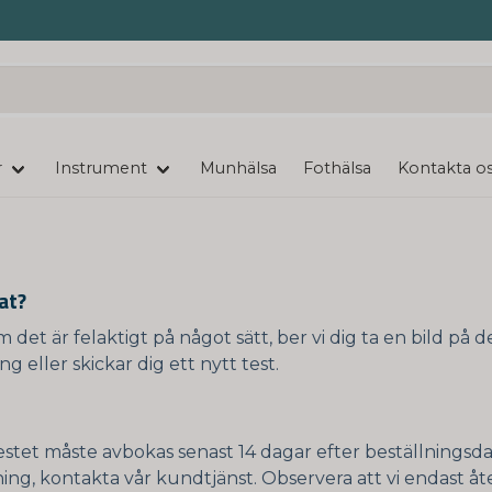
r
Instrument
Munhälsa
Fothälsa
Kontakta o
tat?
 det är felaktigt på något sätt, ber vi dig ta en bild på d
 eller skickar dig ett nytt test.
. Testet måste avbokas senast 14 dagar efter beställnings
ing, kontakta vår kundtjänst. Observera att vi endast åt