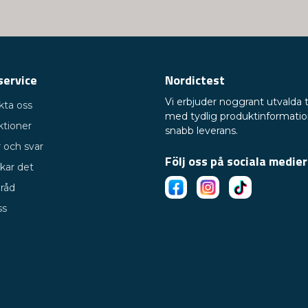
service
Nordictest
Vi erbjuder noggrant utvalda 
kta oss
med tydlig produktinformati
ktioner
snabb leverans.
 och svar
Följ oss på sociala medier
kar det
 råd
ss