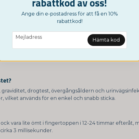
rabattkod av oss!
imme.
Ange din e-postadress för att få en 10%
rabattkod!
 på vardagar före kl. 14. Med Postnord levereras normalt
ar packas och skickas nästkommande vardag.
email
Mejladress
Hämta kod
ar?
er liknande - du utför alla undersökningar hemma i lugn 
stet?
,
graviditet
,
drogtest
,
övergångsåldern
och
urinvägsinfe
r, vilket används för en enkel och snabb sticka.
dock vara lite ömt i fingertoppen i 12-24 timmar efteråt, 
 cirka 3 millisekunder.