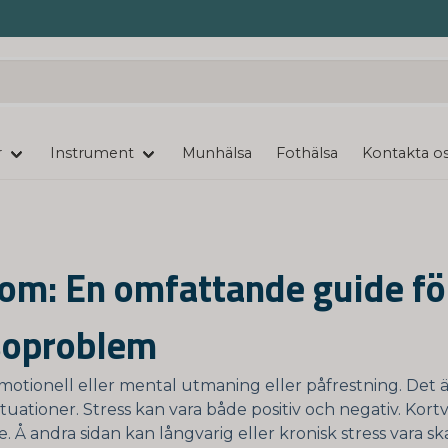
r
Instrument
Munhälsa
Fothälsa
Kontakta o
om: En omfattande guide för
lsoproblem
 emotionell eller mental utmaning eller påfrestning. Det 
tuationer. Stress kan vara både positiv och negativ. Kort
re. Å andra sidan kan långvarig eller kronisk stress vara 