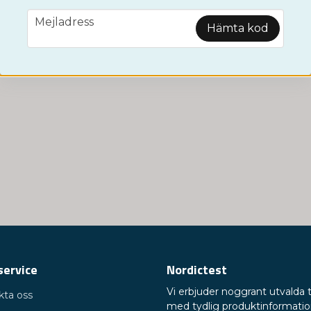
email
Mejladress
Hämta kod
service
Nordictest
Vi erbjuder noggrant utvalda 
kta oss
med tydlig produktinformati