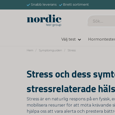
Snabb leverans
Brett sortiment
Välj test
Hormonteste
Hem
Symptomguiden
Stress
Stress och dess symt
stressrelaterade hä
Stress är en naturlig respons på en fysisk,
mobilisera resurser för att möta krävande si
hjälpa oss att vara alerta och prestera bätt