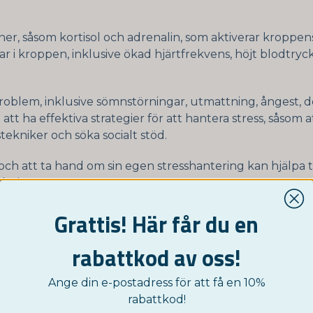
moner, såsom kortisol och adrenalin, som aktiverar kroppen
ngar i kroppen, inklusive ökad hjärtfrekvens, höjt blodt
soproblem, inklusive sömnstörningar, utmattning, ångest
att ha effektiva strategier för att hantera stress, såsom a
ekniker och söka socialt stöd.
h att ta hand om sin egen stresshantering kan hjälpa t
h sinnet.
Grattis! Här får du en
rabattkod av oss!
Ange din e-postadress för att få en 10%
rabattkod!