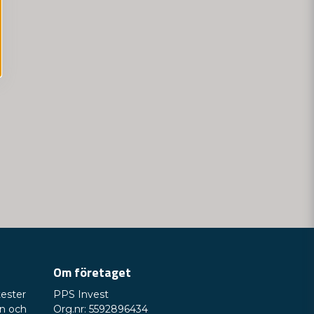
Om företaget
tester
PPS Invest
on och
Org.nr: 5592896434