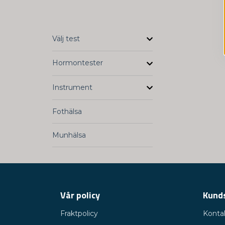
Välj test
Hormontester
Instrument
Fothälsa
Munhälsa
Vår policy
Kund
Fraktpolicy
Konta