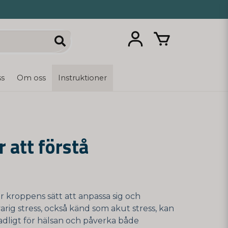
ss
Om oss
Instruktioner
 att förstå
är kroppens sätt att anpassa sig och
varig stress, också känd som akut stress, kan
skadligt för hälsan och påverka både