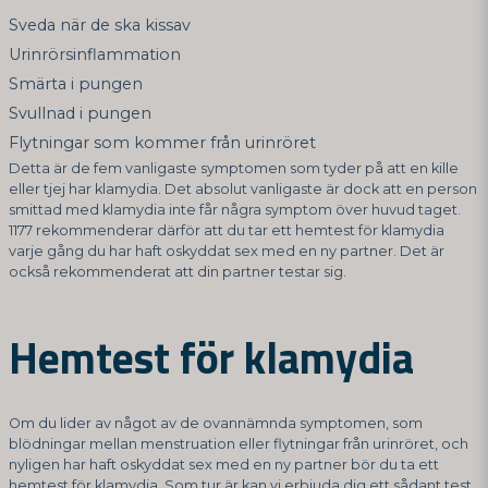
Sveda när de ska kissav
Urinrörsinflammation
Smärta i pungen
Svullnad i pungen
Flytningar som kommer från urinröret
Detta är de fem vanligaste symptomen som tyder på att en kille
eller tjej har klamydia. Det absolut vanligaste är dock att en person
smittad med klamydia inte får några symptom över huvud taget.
1177 rekommenderar därför att du tar ett hemtest för klamydia
varje gång du har haft oskyddat sex med en ny partner. Det är
också rekommenderat att din partner testar sig.
Hemtest för klamydia
Om du lider av något av de ovannämnda symptomen, som
blödningar mellan menstruation eller flytningar från urinröret, och
nyligen har haft oskyddat sex med en ny partner bör du ta ett
hemtest för klamydia. Som tur är kan vi erbjuda dig ett sådant test.