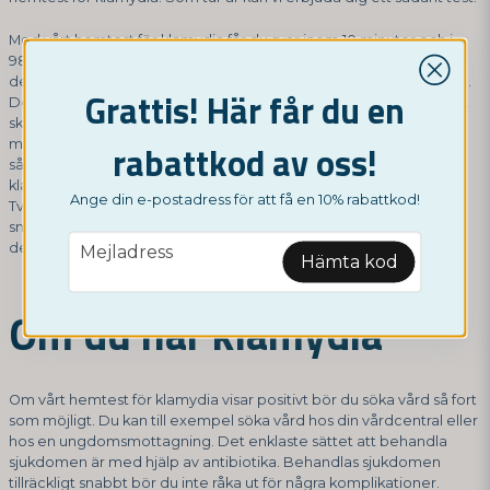
Med vårt
hemtest för klamydia
får du svar inom 10 minuter och i
98% av fallen är resultatet tillförlitligt. Detta gör vårt test till ett av
de bästa på marknaden, och självklart ger vi dig ett bra pris också.
Grattis! Här får du en
Dessutom är vårt test anpassat för både tjejer och killar så att det
ska vara så enkelt som möjligt för dig. Självklart skickar vi också
med en bruksanvisning för hur du ska använda testet för att få ett
rabattkod av oss!
så bra resultat som möjligt. Vi vill hjälpa samhället att bekämpa
klamydia och det försöker vi uppnå med hjälp av våra hemtest.
Ange din e-postadress för att få en 10% rabattkod!
Tveka därför inte att beställa ett om du tror att du kan ha blivit
smittad. Desto snabbare sjukdomen upptäckts, desto enklare är
email
den att bekämpa.
Mejladress
Hämta kod
Om du har klamydia
Om vårt hemtest för klamydia visar positivt bör du söka vård så fort
som möjligt. Du kan till exempel söka vård hos din vårdcentral eller
hos en ungdomsmottagning. Det enklaste sättet att behandla
sjukdomen är med hjälp av antibiotika. Behandlas sjukdomen
tillräckligt snabbt bör du inte råka ut för några komplikationer.