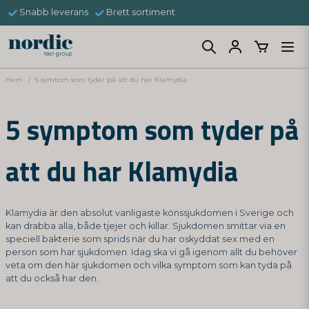
Snabb leverans
Brett sortiment
Hem
5 symtom som tyder på att du har Klamydia
5 symptom som tyder på
att du har Klamydia
Klamydia är den absolut vanligaste könssjukdomen i Sverige och
kan drabba alla, både tjejer och killar. Sjukdomen smittar via en
speciell bakterie som sprids när du har oskyddat sex med en
person som har sjukdomen. Idag ska vi gå igenom allt du behöver
veta om den här sjukdomen och vilka symptom som kan tyda på
att du också har den.