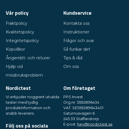
Vår policy
Kundservice
Fraktpolicy
Kontakta oss
Kvalitetspolicy
Instruktioner
Integritetspolicy
Frågor och svar
Köpvillkor
Så funkar det
Ångerrätt- och returer
Tips & råd
Hjälp vid
Om oss
missbruksproblem
Nordictest
Om företaget
Vi erbjuder noggrant utvalda
PPS Invest
tester med tydlig
Org.nr: 5592896434
produktinformation och
VAT: SE559289643401
snabb leverans.
Saturnusvägen 6
245 33 Staffanstorp
Följ oss på sociala
E-post:
hey@nordictest.se