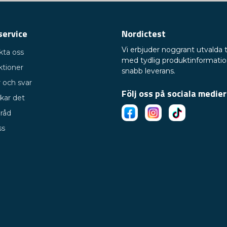
service
Nordictest
Vi erbjuder noggrant utvalda 
kta oss
med tydlig produktinformati
ktioner
snabb leverans.
 och svar
Följ oss på sociala medier
kar det
 råd
ss