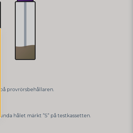
t på provrörsbehållaren.
unda hålet märkt ”S” på testkassetten.