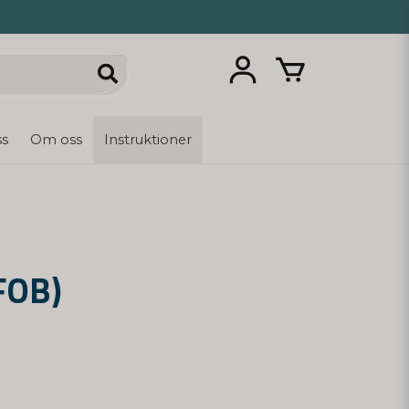
ss
Om oss
Instruktioner
(FOB)