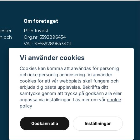
Om företaget
tester
PPS Invest
on och
Org.nr: 5592896434
VAT: SE559289643401
Saturnusvägen 6
Vi använder cookies
245 33 Staffanstorp
E-post:
hey@nordictest.se
Cookies kan komma att användas för personlig
och icke personlig annonsering. Vi använder
Öppettider:
cookies för att vår webbplats skall fungera och
Mån-fre kl. 10-17
erbjuda dig bästa upplevelse. Bekräfta ditt
samtycke genom att trycka på godkänn alla eller
anpassa via inställningar. Läs mer om vår
cookie
policy
Godkänn alla
Inställningar