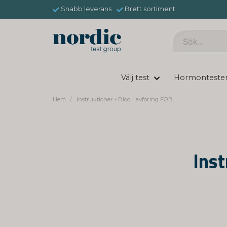
Snabb leverans
Brett sortiment
Välj test
Hormonteste
Hem
Instruktioner - Blod i avföring FOB
Inst