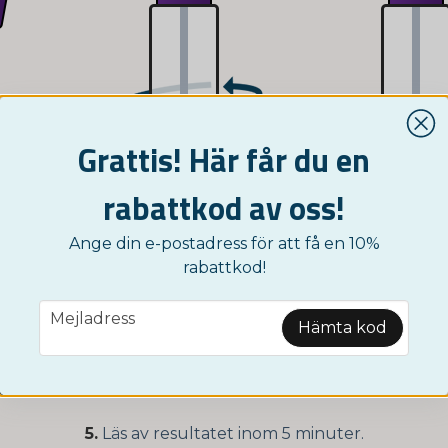
Grattis! Här får du en
rabattkod av oss!
Ange din e-postadress för att få en 10%
1.
Skruva av locket på provrörsbehållaren (A).
rabattkod!
ter i locket i avföringsprovet och skruva tillbaka locke
email
Mejladress
Hämta kod
3.
Ta fram testkasetten (B) och lägg den på en plan yta.
n och droppa 2 droppar från provrörsbehållaren i det r
5.
Läs av resultatet inom 5 minuter.