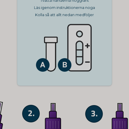
Tvätta händerna noggrant
Läs igenom instruktionerna noga
Kolla så att allt nedan medföljer