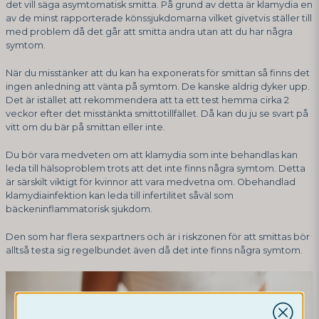
det vill säga asymtomatisk smitta. På grund av detta är klamydia en
av de minst rapporterade könssjukdomarna vilket givetvis ställer till
med problem då det går att smitta andra utan att du har några
symtom.
När du misstänker att du kan ha exponerats för smittan så finns det
ingen anledning att vänta på symtom. De kanske aldrig dyker upp.
Det är istället att rekommendera att ta ett test hemma cirka 2
veckor efter det misstänkta smittotillfället. Då kan du ju se svart på
vitt om du bär på smittan eller inte.
Du bör vara medveten om att klamydia som inte behandlas kan
leda till hälsoproblem trots att det inte finns några symtom. Detta
är särskilt viktigt för kvinnor att vara medvetna om. Obehandlad
klamydiainfektion kan leda till infertilitet såväl som
bäckeninflammatorisk sjukdom.
Den som har flera sexpartners och är i riskzonen för att smittas bör
alltså testa sig regelbundet även då det inte finns några symtom.