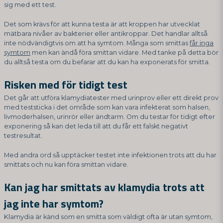
sig med ett test.
Det som krävs för att kunna testa är att kroppen har utvecklat
mätbara nivåer av bakterier eller antikroppar. Det handlar alltså
inte nödvändigtvis om att ha symtom. Många som smittas
får inga
symtom
men kan ändå föra smittan vidare. Med tanke på detta bör
du alltså testa om du befarar att du kan ha exponerats för smitta.
Risken med för tidigt test
Det går att utföra klamydiatester med urinprov eller ett direkt prov
med teststicka i det område som kan vara infekterat som halsen,
livmoderhalsen, urinrör eller ändtarm. Om du testar för tidigt efter
exponering så kan det leda till att du får ett falskt negativt
testresultat.
Med andra ord så upptäcker testet inte infektionen trots att du har
smittats och nu kan föra smittan vidare.
Kan jag har smittats av klamydia trots att
jag inte har symtom?
Klamydia är känd som en smitta som väldigt ofta är utan symtom,