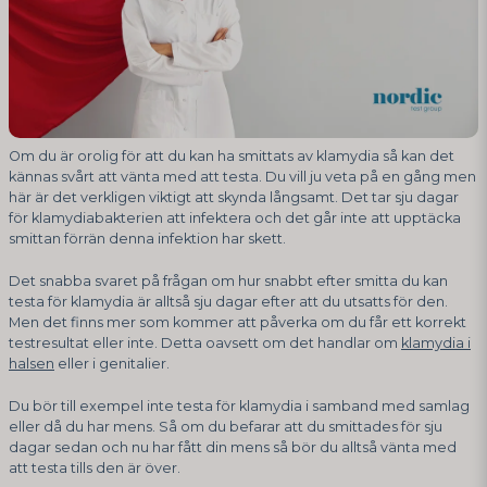
Om du är orolig för att du kan ha smittats av klamydia så kan det
kännas svårt att vänta med att testa. Du vill ju veta på en gång men
här är det verkligen viktigt att skynda långsamt. Det tar sju dagar
för klamydiabakterien att infektera och det går inte att upptäcka
smittan förrän denna infektion har skett.
Det snabba svaret på frågan om hur snabbt efter smitta du kan
testa för klamydia är alltså sju dagar efter att du utsatts för den.
Men det finns mer som kommer att påverka om du får ett korrekt
testresultat eller inte. Detta oavsett om det handlar om
klamydia i
halsen
eller i genitalier.
Du bör till exempel inte testa för klamydia i samband med samlag
eller då du har mens. Så om du befarar att du smittades för sju
dagar sedan och nu har fått din mens så bör du alltså vänta med
att testa tills den är över.