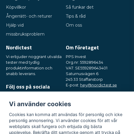
Köpvillkor
Så funkar det
Ångerrätt- och returer
Tips & råd
Hjälp vid
Om oss
missbruksproblem
Nordictest
Om företaget
Vi erbjuder noggrant utvalda
PPS Invest
tester med tydlig
Org.nr: 5592896434
produktinformation och
VAT: SE559289643401
snabb leverans.
Saturnusvägen 6
245 33 Staffanstorp
Följ oss på sociala
E-post:
hey@nordictest.se
medier
Öppettider:
Mån-fre kl. 10-17
Vi använder cookies
Cookies kan komma att användas för personlig och icke
personlig annonsering. Vi använder cookies för att vår
webbplats skall fungera och erbjuda dig bästa
upplevelse. Bekräfta ditt samtycke genom att trycka på