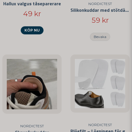
Hallux valgus tåseparerare
NORDICTEST
Silikonkuddar med stötdämpning
49 kr
59 kr
KÖP NU
Bevaka
NORDICTEST
NORDICTEST
Plösfilt – Lösningen för glappande skor