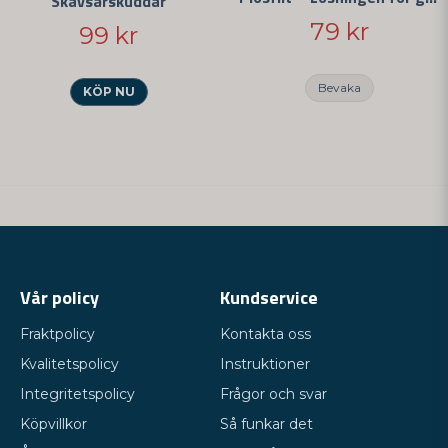
Skavsårskuddar
79 kr
99 kr
Bevaka
KÖP NU
Vår policy
Kundservice
Fraktpolicy
Kontakta oss
Kvalitetspolicy
Instruktioner
Integritetspolicy
Frågor och svar
Köpvillkor
Så funkar det