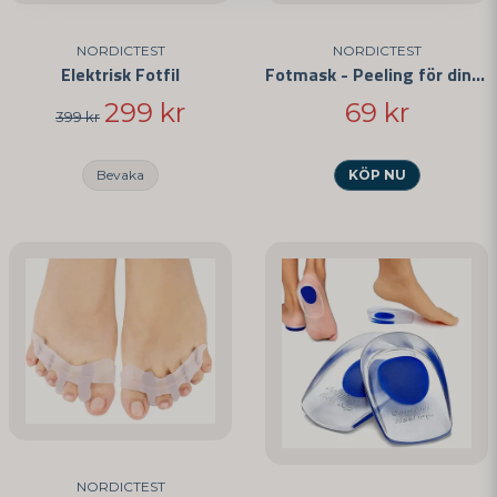
NORDICTEST
NORDICTEST
Elektrisk Fotfil
Fotmask - Peeling för dina fötter
299 kr
69 kr
399 kr
Skicka fråga
Bevaka
KÖP NU
NORDICTEST