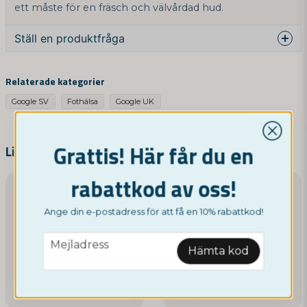
ett måste för en fräsch och välvårdad hud.
Ställ en produktfråga
question
Fråga oss något om denna produkten...
Relaterade kategorier
Google SV
Fothälsa
Google UK
name
Grattis! Här får du en
Namn
Liknande produkter
rabattkod av oss!
-25%
email
Mejladress
Ange din e-postadress för att få en 10% rabattkod!
email
Mejladress
Hämta kod
Ja, ni får publicera min fråga