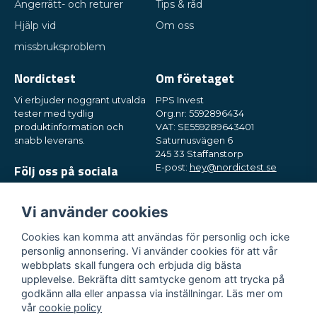
Ångerrätt- och returer
Tips & råd
Hjälp vid
Om oss
missbruksproblem
Nordictest
Om företaget
Vi erbjuder noggrant utvalda
PPS Invest
tester med tydlig
Org.nr: 5592896434
produktinformation och
VAT: SE559289643401
snabb leverans.
Saturnusvägen 6
245 33 Staffanstorp
Följ oss på sociala
E-post:
hey@nordictest.se
medier
Öppettider:
Mån-fre kl. 10-17
Vi använder cookies
Cookies kan komma att användas för personlig och icke
personlig annonsering. Vi använder cookies för att vår
webbplats skall fungera och erbjuda dig bästa
upplevelse. Bekräfta ditt samtycke genom att trycka på
godkänn alla eller anpassa via inställningar. Läs mer om
vår
cookie policy