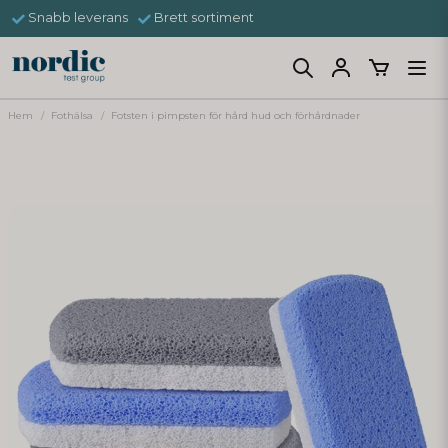
Snabb leverans
Brett sortiment
Hem
Fothälsa
Fotsten i pimpsten för hård hud och förhårdnader