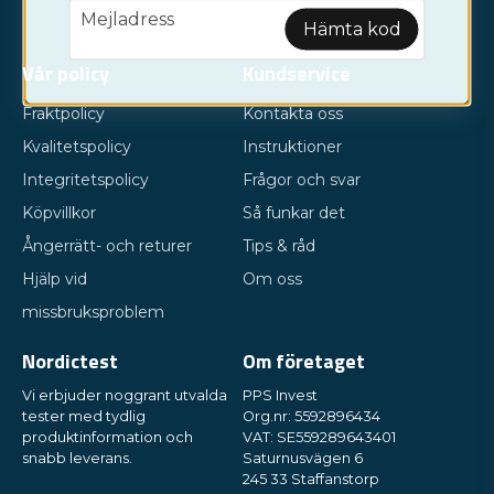
email
Mejladress
Hämta kod
Vår policy
Kundservice
Fraktpolicy
Kontakta oss
Kvalitetspolicy
Instruktioner
Integritetspolicy
Frågor och svar
Köpvillkor
Så funkar det
Ångerrätt- och returer
Tips & råd
Hjälp vid
Om oss
missbruksproblem
Nordictest
Om företaget
Vi erbjuder noggrant utvalda
PPS Invest
tester med tydlig
Org.nr: 5592896434
produktinformation och
VAT: SE559289643401
snabb leverans.
Saturnusvägen 6
245 33 Staffanstorp