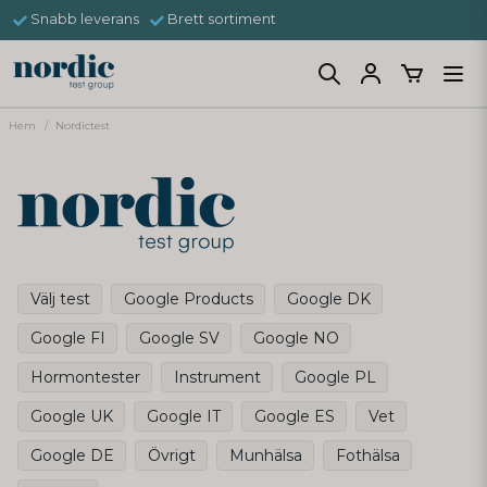
Snabb leverans
Brett sortiment
Hem
Nordictest
Välj test
Google Products
Google DK
Google FI
Google SV
Google NO
Hormontester
Instrument
Google PL
Google UK
Google IT
Google ES
Vet
Google DE
Övrigt
Munhälsa
Fothälsa