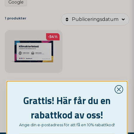
Google
1 produkter
Publiceringsdatum
-54%
NORDICTEST
Klimakterietest
Grattis! Här får du en
69 kr
149 kr
rabattkod av oss!
KÖP NU
Ange din e-postadress för att få en 10% rabattkod!