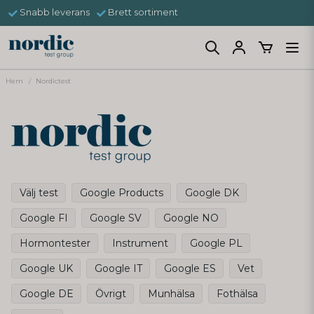
Snabb leverans
Brett sortiment
Hem
Nordictest
Välj test
Google Products
Google DK
Google FI
Google SV
Google NO
Hormontester
Instrument
Google PL
Google UK
Google IT
Google ES
Vet
Google DE
Övrigt
Munhälsa
Fothälsa