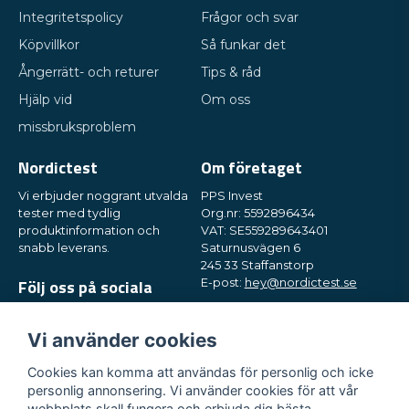
Integritetspolicy
Frågor och svar
Köpvillkor
Så funkar det
Ångerrätt- och returer
Tips & råd
Hjälp vid
Om oss
missbruksproblem
Nordictest
Om företaget
Vi erbjuder noggrant utvalda
PPS Invest
tester med tydlig
Org.nr: 5592896434
produktinformation och
VAT: SE559289643401
snabb leverans.
Saturnusvägen 6
245 33 Staffanstorp
Följ oss på sociala
E-post:
hey@nordictest.se
medier
Öppettider:
Mån-fre kl. 10-17
Vi använder cookies
Cookies kan komma att användas för personlig och icke
personlig annonsering. Vi använder cookies för att vår
webbplats skall fungera och erbjuda dig bästa