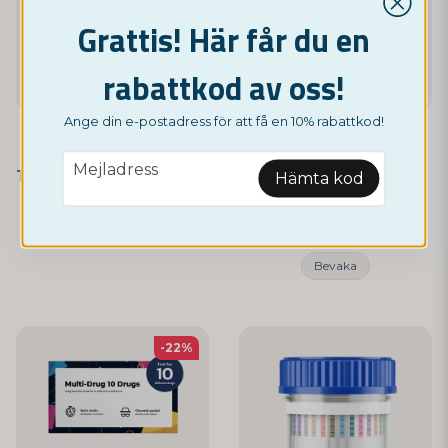
Grattis! Här får du en
rabattkod av oss!
Ange din e-postadress för att få en 10% rabattkod!
NORDICTEST
NORDICTEST
email
Mejladress
THC/Cannabistest för privat bruk 3-pack
Drogtest - 5 olika substanser
Hämta kod
99 kr
59 kr
79 kr
Bevaka
-22%