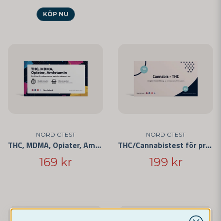
KÖP NU
NORDICTEST
NORDICTEST
THC, MDMA, Opiater, Amfetamin - 4 substanser
THC/Cannabistest för privat bruk 5-pack
169 kr
199 kr
-25%