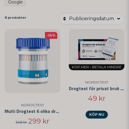
Google
8 produkter
Publiceringsdatum
-14%
KÖP MER - BETALA MINDRE
NORDICTEST
Drogtest för privat bruk - Enkelt att använda och CE-märkt
49 kr
NORDICTEST
Multi Drogtest 6 olika droger
KÖP NU
299 kr
349 kr