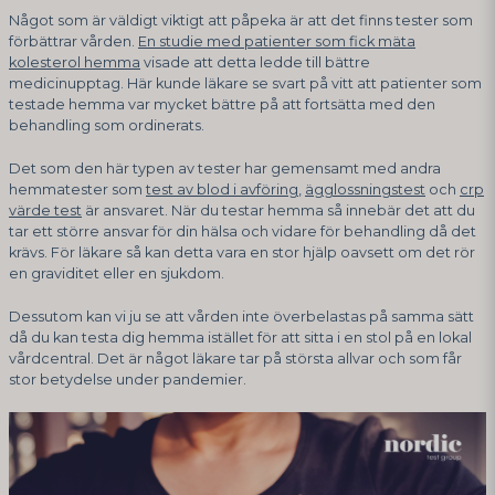
Något som är väldigt viktigt att påpeka är att det finns tester som
förbättrar vården.
En studie med patienter som fick mäta
kolesterol hemma
visade att detta ledde till bättre
medicinupptag. Här kunde läkare se svart på vitt att patienter som
testade hemma var mycket bättre på att fortsätta med den
behandling som ordinerats.
Det som den här typen av tester har gemensamt med andra
hemmatester som
test av blod i avföring
,
ägglossningstest
och
crp
värde test
är ansvaret. När du testar hemma så innebär det att du
tar ett större ansvar för din hälsa och vidare för behandling då det
krävs. För läkare så kan detta vara en stor hjälp oavsett om det rör
en graviditet eller en sjukdom.
Dessutom kan vi ju se att vården inte överbelastas på samma sätt
då du kan testa dig hemma istället för att sitta i en stol på en lokal
vårdcentral. Det är något läkare tar på största allvar och som får
stor betydelse under pandemier.