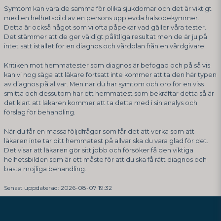
Symtom kan vara de samma för olika sjukdomar och det är viktigt
med en helhetsbild av en persons upplevda hälsobekymmer.
Detta är också något som vi ofta påpekar vad gäller våra tester.
Det stämmer att de ger väldigt pålitliga resultat men de är ju på
intet sätt istället för en diagnos och vårdplan från en vårdgivare.
Kritiken mot hemmatester som diagnos är befogad och på så vis
kan vi nog säga att läkare fortsatt inte kommer att ta den här typen
av diagnos på allvar. Men när du har symtom och oro för en viss
smitta och dessutom har ett hemmatest som bekräftar detta så är
det klart att läkaren kommer att ta detta med i sin analys och
förslag för behandling.
När du får en massa följdfrågor som får det att verka som att
läkaren inte tar ditt hemmatest på allvar ska du vara glad för det.
Det visar att läkaren gör sitt jobb och försöker få den viktiga
helhetsbilden som är ett måste för att du ska få rätt diagnos och
bästa möjliga behandling.
Senast uppdaterad: 2026-08-07 19:32