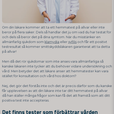
Om din läkare kommer att ta ett hemmatest på allvar eller inte
beror på flera saker. Dels så handlar det ju om vad du har testat för
och dels så beror det på dina symtom. När du misstänker en
allmänfarlig sjukdom som
klamydia
eller
syfilis
och får ett positivt
testresultat så kommer smittskyddsläkaren garanterat att ta detta
på allvar!
Men då det rör sjukdomar som inte anses vara allmänfarliga så
kanske läkaren inte tycker att du behöver vidare undersökning och
vård. Men betyder det att läkare anser att hemmatester kan vara
istället för konsultation och vård hos doktorn?
Nej, det gör det förstås inte och det är precis därför som du kanske
får upplevelsen av att din läkare inte tar ditt hemmatest på allvar
då han ställer många frågor som kan få det att framstå som att ditt
positiva test inte accepteras.
Det finns tester som förbättrar vården