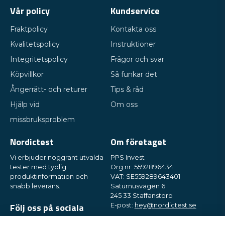
Vår policy
Kundservice
Fraktpolicy
Kontakta oss
Kvalitetspolicy
Instruktioner
Integritetspolicy
Frågor och svar
Köpvillkor
Så funkar det
Ångerrätt- och returer
Tips & råd
Hjälp vid
Om oss
missbruksproblem
Nordictest
Om företaget
Vi erbjuder noggrant utvalda
PPS Invest
tester med tydlig
Org.nr: 5592896434
produktinformation och
VAT: SE559289643401
snabb leverans.
Saturnusvägen 6
245 33 Staffanstorp
Följ oss på sociala
E-post:
hey@nordictest.se
medier
Öppettider: