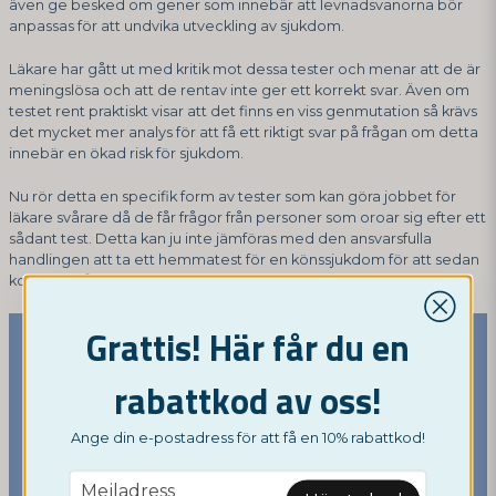
även ge besked om gener som innebär att levnadsvanorna bör
anpassas för att undvika utveckling av sjukdom.
Läkare har gått ut med kritik mot dessa tester och menar att de är
meningslösa och att de rentav inte ger ett korrekt svar. Även om
testet rent praktiskt visar att det finns en viss genmutation så krävs
det mycket mer analys för att få ett riktigt svar på frågan om detta
innebär en ökad risk för sjukdom.
Nu rör detta en specifik form av tester som kan göra jobbet för
läkare svårare då de får frågor från personer som oroar sig efter ett
sådant test. Detta kan ju inte jämföras med den ansvarsfulla
handlingen att ta ett hemmatest för en könssjukdom för att sedan
kontakta vården om detta.
Grattis! Här får du en
rabattkod av oss!
Ange din e-postadress för att få en 10% rabattkod!
email
Mejladress