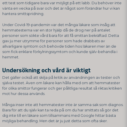
ett test som tidigare bara var möjligt på ett labb. Du behöver inte
vänta en vecka på svar och det är något som förändrar hur vi kan
hantera smittspridning.
Under Covid-19-pandemin var det många läkare som insåg att
hemmatesterna var en stor hjälp då de drog ner på antalet
personer som sökte vård bara för att få smittan bekräftad. Detta
gav ju mer utrymme för personer som hade drabbats av
allvarligare symtom och behövde tiden hos läkaren mer än de
som fick enklare förkylningssymtom och kunde själv-behandla i
hemmet.
Undersökning och vård är viktigt
Det gäller också att skilja på kritik av användningen av tester och
själva testet. Även om läkare kan hålla med om att hemmatester
för olika smittor fungerar och ger pålitliga resultat så riktas kritiken
mot hur dessa används.
Många inser inte att hemmatester inte är samma sak som diagnos.
Bara för att du själv kan ta reda på om du har smittats så gör det
dig inte till en läkare som tillsammans med Google hittar bästa
möjliga behandling. Men det är ju just detta som ofta sker.